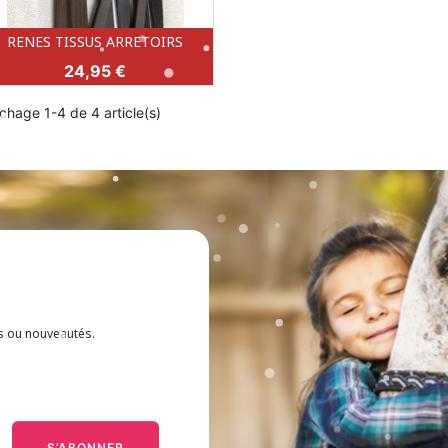
RENES TISSUS ARRETOIRS
Aperçu rapide

Prix
24,95 €
BRUN (BR)
NOIR (NOIR)
ichage 1-4 de 4 article(s)
es ou nouveautés.
S’ABONNER