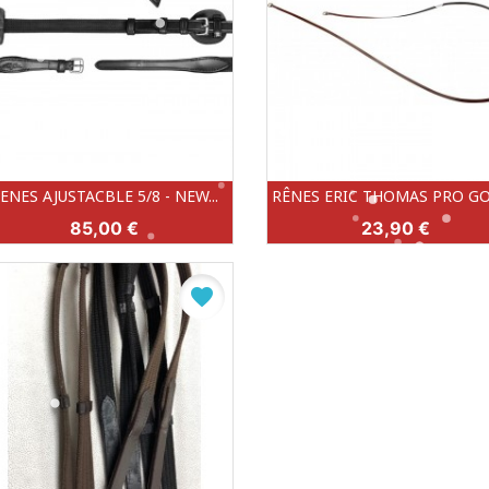
ENES AJUSTACBLE 5/8 - NEW...
RÊNES ERIC THOMAS PRO G
Aperçu rapide
Aperçu rapide


Prix
Prix
85,00 €
23,90 €
BRUN (BR)
NOIR (002)
favorite