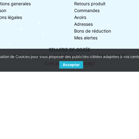
tions generales
Retours produit
ison
Commandes
ons légales
Avoirs
Adresses
Bons de réduction
Mes alertes
SELLERIE DE GOZÉE
BE0454.439.258 - RUE DE MARBAIX, 1 À 6534 GOZÉE
sation de Cookies pour vous proposer des publicités ciblées adaptées à vos centres
Créé par NageoConcept
Accepter