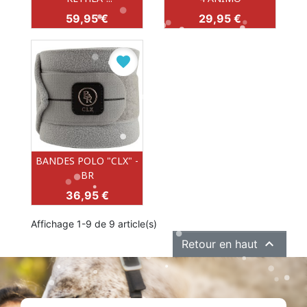
Prix
Prix
59,95 €
29,95 €
favorite
BANDES POLO "CLX" -
BR
Prix
36,95 €
Affichage 1-9 de 9 article(s)

Retour en haut