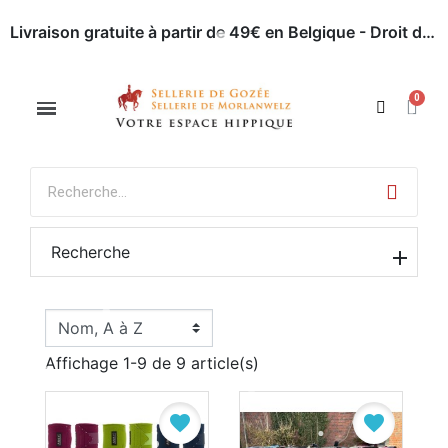
Appelez-nous : 071 / 51 62 63
Rendez-nous visite
Livraison gratuite à partir de 49€ en Belgique - Droit de retour dans les 30 jours - Paiement en ligne sécurisé
Recherche
Affichage 1-9 de 9 article(s)
favorite
favorite