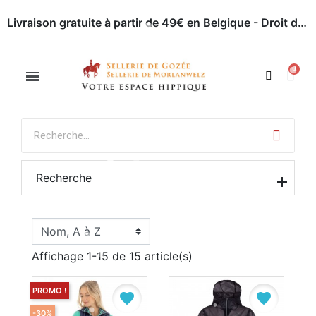
Livraison gratuite à partir de 49€ en Belgique - Droit de retour dans les 30 jours - Paiement en ligne sécurisé
Appelez-nous : 071 / 51 62 63
Rendez-nous visite
Recherche
Affichage 1-15 de 15 article(s)
PROMO !
favorite
favorite
-30%