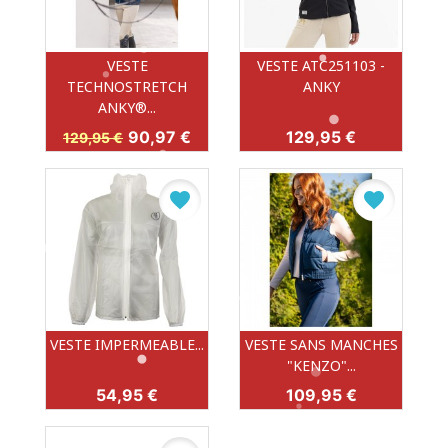
VESTE
VESTE ATC251103 -
TECHNOSTRETCH
ANKY
ANKY®...
Prix de base
Prix
Prix
90,97 €
129,95 €
129,95 €
favorite
favorite
VESTE IMPERMEABLE...
VESTE SANS MANCHES
"KENZO"...
Prix
Prix
54,95 €
109,95 €