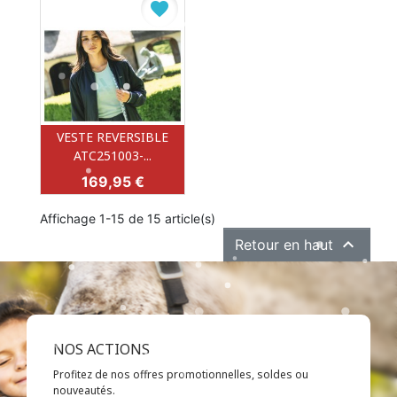
favorite
VESTE REVERSIBLE
ATC251003-...
Prix
169,95 €
Affichage 1-15 de 15 article(s)

Retour en haut
NOS ACTIONS
Profitez de nos offres promotionnelles, soldes ou
nouveautés.