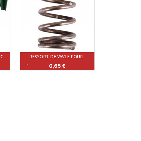
...
RESSORT DE VAVLE POUR...
Aperçu rapide

Prix
0,65 €