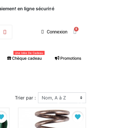
Connexion
Une Idée De Cadeau
Chèque cadeau
Promotions
Trier par :
vorite
favorite