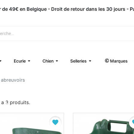
Appelez-nous : 071 / 51 62 63
Ecurie
Chien
Selleries
Marques
 abreuvoirs
y a 3 produits.
favorite
fa