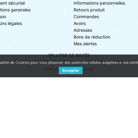
ent sécurisé
Informations personnelles
tions generales
Retours produit
ison
Commandes
ons légales
Avoirs
Adresses
Bons de réduction
Mes alertes
SELLERIE DE GOZÉE
BE0454.439.258 - RUE DE MARBAIX, 1 À 6534 GOZÉE
sation de Cookies pour vous proposer des publicités ciblées adaptées à vos centres
Créé par NageoConcept
Accepter