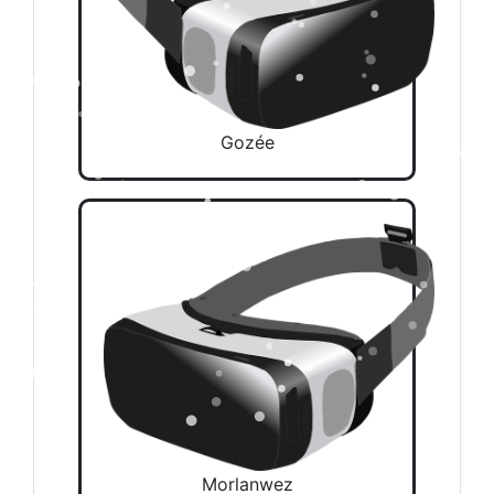
Gozée
Morlanwez