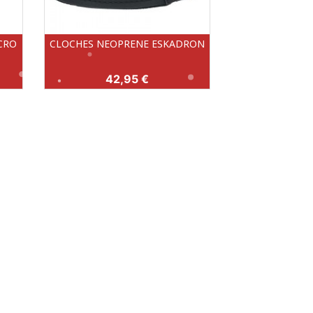
CRO
CLOCHES NEOPRENE ESKADRON
Aperçu rapide

 (000)
NOIR (290)
Prix
42,95 €