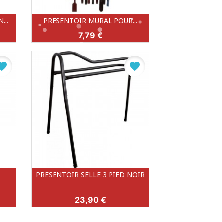
...
PRESENTOIR MURAL POUR...
Aperçu rapide

Prix
7,79 €
vorite
favorite
PRESENTOIR SELLE 3 PIED NOIR
Aperçu rapide

Prix
23,90 €