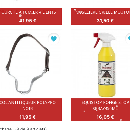
FOURCHE A FUMIER 4 DENTS
MUSELIERE GRILLE MOUTON
Aperçu rapide
Aperçu rapide


Prix
Prix
41,95 €
31,50 €
favorite
fa
COL.ANTITIQUEUR POLYPRO
EQUISTOP RONGE STOP
Aperçu rapide
Aperçu rapide


NOIR
SPRAY450ML
Prix
Prix
11,95 €
16,95 €
ichage 1-9 de 9 article(s)