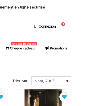
Paiement en ligne sécurisé
Connexion
Une Idée De Cadeau
Chèque cadeau
Promotions
Trier par :
vorite
favorite