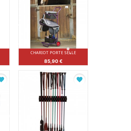
CHARIOT PORTE SELLE
Aperçu rapide

Prix
85,90 €
NOIR (002)
BORDEAUX (033)
vorite
favorite