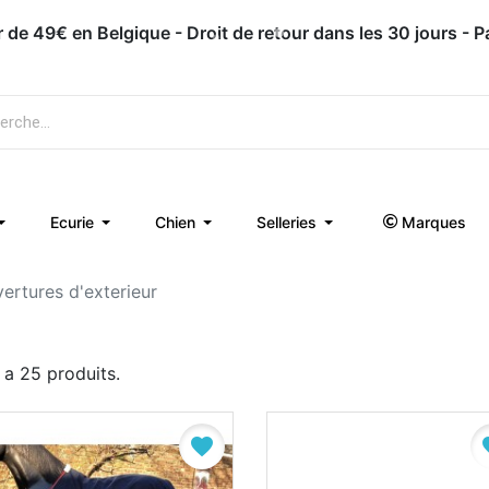
Appelez-nous : 071 / 51 62 63
Ecurie
Chien
Selleries
Marques
ertures d'exterieur
y a 25 produits.
favorite
fa