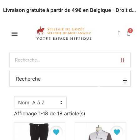
Livraison gratuite à partir de 49€ en Belgique - Droit de retour dans les 30 jours - Paiement en ligne sécurisé
Appelez-nous : 071 / 51 62 63
Rendez-nous visite
Recherche
Affichage 1-18 de 18 article(s)
favorite
favorite