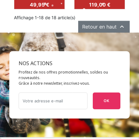
Prix
Prix
49,95 €
119,00 €
Affichage 1-18 de 18 article(s)

Retour en haut
NOS ACTIONS
Profitez de nos offres promotionnelles, soldes ou
nouveautés.
Grâce à notre newsletter, inscrivez-vous.
OK