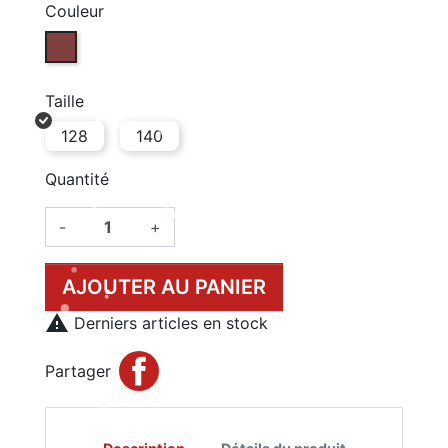
Couleur
BRUN (004)
Taille
128
140
Quantité
-
+
AJOUTER AU PANIER

Derniers articles en stock
Partager