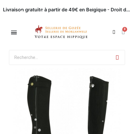
Livraison gratuite à partir de 49€ en Belgique - Droit de retour dans les 30 jours - Paiement en ligne sécurisé
Appelez-nous : 071 / 51 62 63
Rendez-nous visite