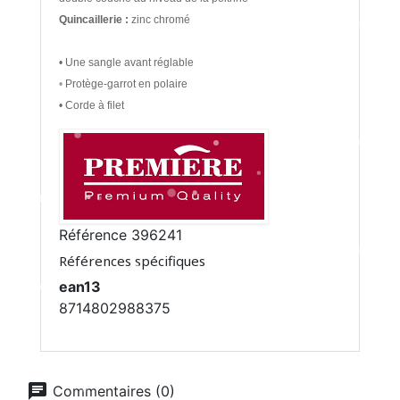
Quincaillerie :
zinc chromé
• Une sangle avant réglable
• Protège-garrot en polaire
• Corde à filet
Référence
396241
Références spécifiques
ean13
8714802988375
chat
Commentaires (0)