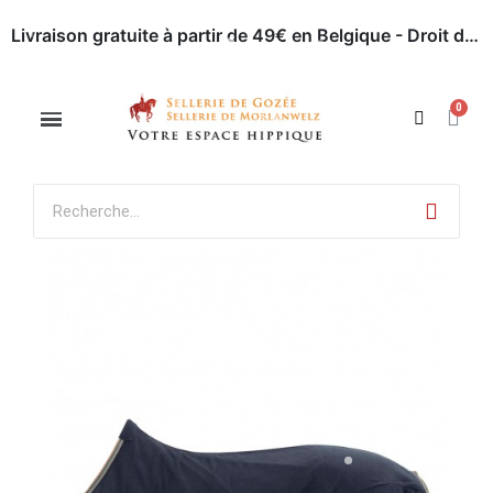
Livraison gratuite à partir de 49€ en Belgique - Droit de retour dans les 30 jours - Paiement en ligne sécurisé
Appelez-nous : 071 / 51 62 63
Rendez-nous visite