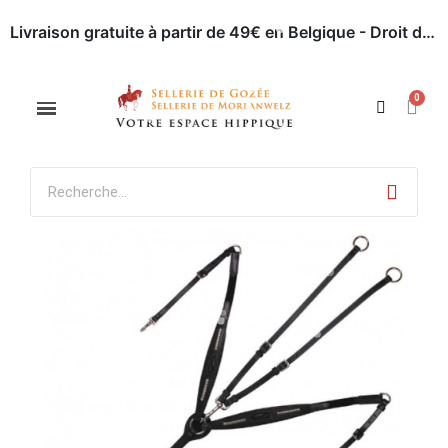
Livraison gratuite à partir de 49€ en Belgique - Droit de retour dans les 30 jours - Paiement en ligne sécurisé
Appelez-nous : 071 / 51 62 63
Rendez-nous visite