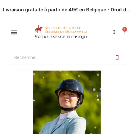
Livraison gratuite à partir de 49€ en Belgique - Droit de retour dans les 30 jours - Paiement en ligne sécurisé
Appelez-nous : 071 / 51 62 63
Rendez-nous visite