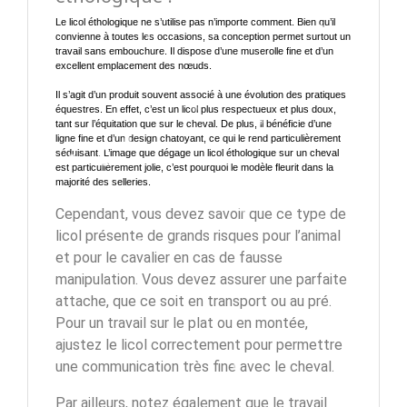
Le licol éthologique ne s’utilise pas n’importe comment. Bien qu’il
convienne à toutes les occasions, sa conception permet surtout un
travail sans embouchure. Il dispose d’une muserolle fine et d’un
excellent emplacement des nœuds.
Il s’agit d’un produit souvent associé à une évolution des pratiques
équestres. En effet, c’est un licol plus respectueux et plus doux,
tant sur l’équitation que sur le cheval. De plus, il bénéficie d’une
ligne fine et d’un design chatoyant, ce qui le rend particulièrement
séduisant. L’image que dégage un licol éthologique sur un cheval
est particulièrement jolie, c’est pourquoi le modèle fleurit dans la
majorité des selleries.
Cependant, vous devez savoir que ce type de
licol présente de grands risques pour l’animal
et pour le cavalier en cas de fausse
manipulation. Vous devez assurer une parfaite
attache, que ce soit en transport ou au pré.
Pour un travail sur le plat ou en montée,
ajustez le licol correctement pour permettre
une communication très fine avec le cheval.
Par ailleurs, notez également que le travail