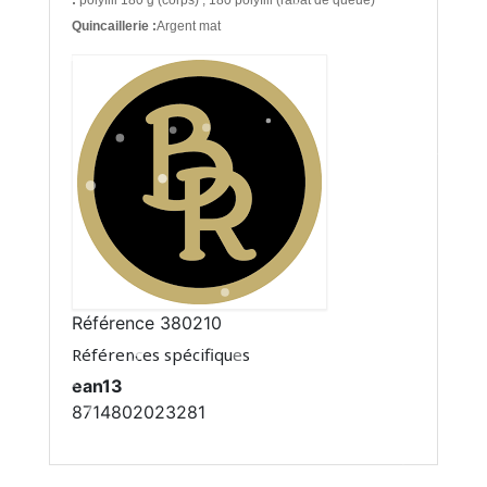
:
polyfill 180 g (corps) , 180 polyfill (rabat de queue)
Quincaillerie :
Argent mat
Référence
380210
Références spécifiques
ean13
8714802023281