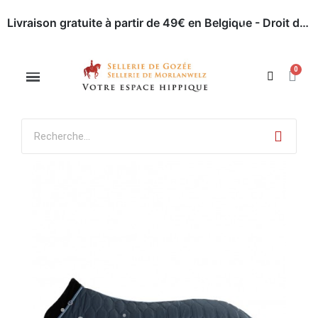
Livraison gratuite à partir de 49€ en Belgique - Droit de retour dans les 30 jours - Paiement en ligne sécurisé
Appelez-nous : 071 / 51 62 63
Rendez-nous visite