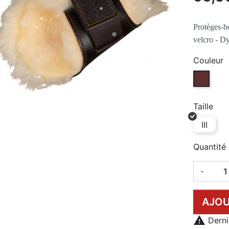
Protèges-bo
velcro - D
Couleur
BRUN (B
Taille
III
Quantité
-
AJOU

Dernie