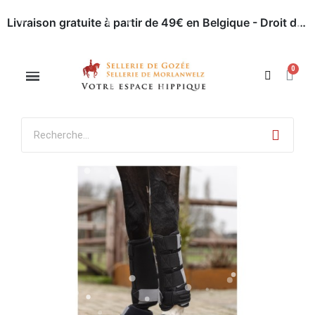
Livraison gratuite à partir de 49€ en Belgique - Droit de retour dans les 30 jours - Paiement en ligne sécurisé
Appelez-nous : 071 / 51 62 63
Rendez-nous visite