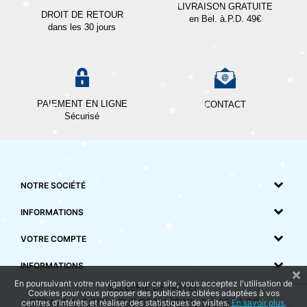
LIVRAISON GRATUITE
DROIT DE RETOUR
en Bel. à.P.D. 49€
dans les 30 jours
PAIEMENT EN LIGNE
CONTACT
Sécurisé
NOTRE SOCIÉTÉ
INFORMATIONS
VOTRE COMPTE
INFORMATIONS
En poursuivant votre navigation sur ce site, vous acceptez l'utilisation de
SELLERIE DE GOZÉE
Cookies pour vous proposer des publicités ciblées adaptées à vos
BE0454.439.258 - RUE DE MARBAIX, 1 À 6534 GOZÉE
centres d'intérêts et réaliser des statistiques de visites.
En savoir plus.