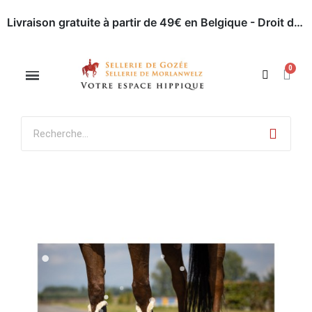
Livraison gratuite à partir de 49€ en Belgique - Droit de retour dans les 30 jours - Paiement en ligne sécurisé
Appelez-nous : 071 / 51 62 63
Rendez-nous visite