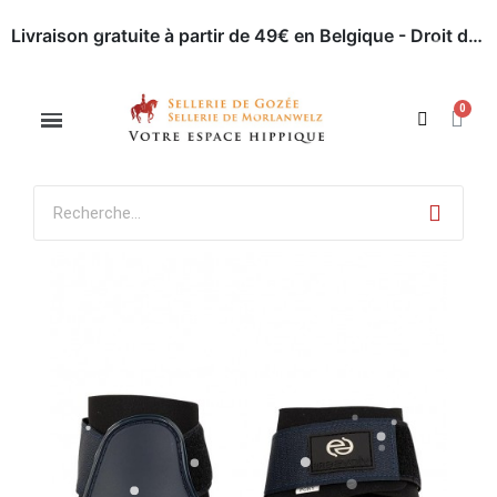
Livraison gratuite à partir de 49€ en Belgique - Droit de retour dans les 30 jours - Paiement en ligne sécurisé
Appelez-nous : 071 / 51 62 63
Rendez-nous visite