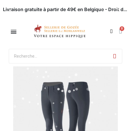
Livraison gratuite à partir de 49€ en Belgique - Droit de retour dans les 30 jours - Paiement en ligne sécurisé
Appelez-nous : 071 / 51 62 63
Rendez-nous visite