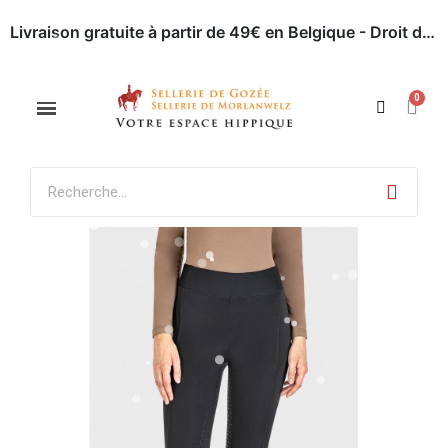
Livraison gratuite à partir de 49€ en Belgique - Droit de retour dans les 30 jours - Paiement en ligne sécurisé
Appelez-nous : 071 / 51 62 63
Rendez-nous visite