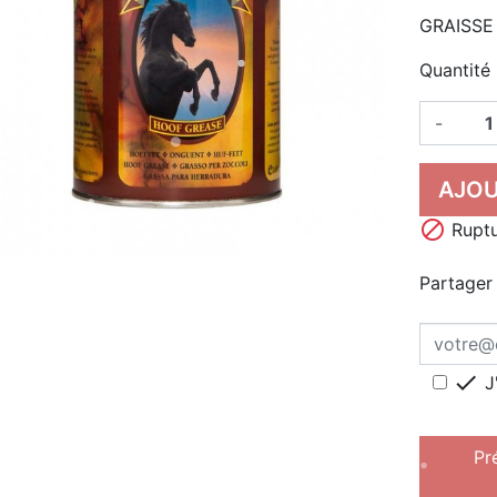
GRAISSE
Quantité
-
AJOU

Ruptu
Partager

J
Pr