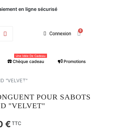
Paiement en ligne sécurisé
Connexion
Une Idée De Cadeau
Chèque cadeau
Promotions
D "VELVET"
 ONGUENT POUR SABOTS
D "VELVET"
0 €
TTC