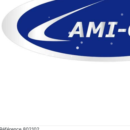
Référence
802102