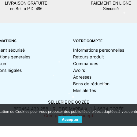
LIVRAISON GRATUITE
PAIEMENT EN LIGNE
en Bel. à.P.D. 49€
Sécurisé
MATIONS
VOTRE COMPTE
ent sécurisé
Informations personnelles
tions generales
Retours produit
ison
Commandes
ons légales
Avoirs
Adresses
Bons de réduction
Mes alertes
SELLERIE DE GOZÉE
BE0454.439.258 - RUE DE MARBAIX, 1 À 6534 GOZÉE
sation de Cookies pour vous proposer des publicités ciblées adaptées à vos centres
Créé par NageoConcept
Accepter