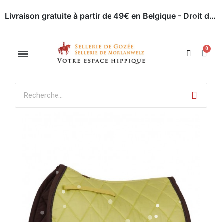
Appelez-nous : 071 / 51 62 63
Rendez-nous visite
Livraison gratuite à partir de 49€ en Belgique - Droit de retour dans les 30 jours - Paiement en ligne sécurisé