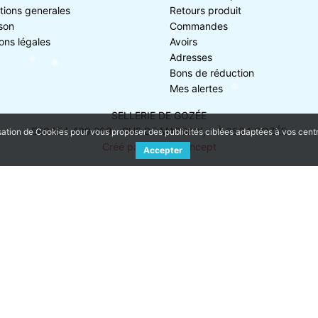
tions generales
Retours produit
ison
Commandes
ons légales
Avoirs
Adresses
Bons de réduction
Mes alertes
SELLERIE DE GOZÉE
BE0454.439.258 - RUE DE MARBAIX, 1 À 6534 GOZÉE
sation de Cookies pour vous proposer des publicités ciblées adaptées à vos centres
Créé par NageoConcept
Accepter