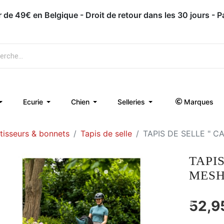
Appelez-nous : 071 / 51 62 63
Ecurie
Chien
Selleries
Marques
rtisseurs & bonnets
Tapis de selle
TAPIS DE SELLE " C
TAPI
MESH
52,9