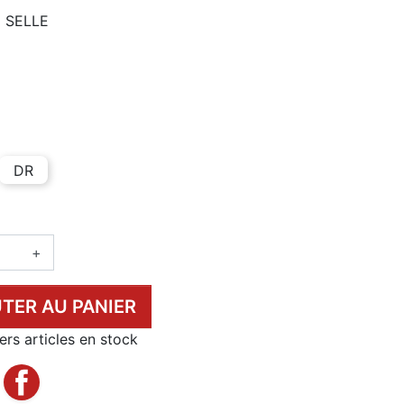
E SELLE
ADE (P092)
DR
+
TER AU PANIER
rs articles en stock