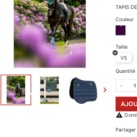
TAPIS D
Couleur
NIGHTSH
Taille
VS
Quantité
-

AJOU

Dernie
Partager