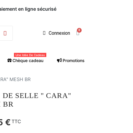
Connexion
Une Idée De Cadeau
Chèque cadeau
Promotions
ARA" MESH BR
S DE SELLE " CARA"
 BR
5 €
TTC